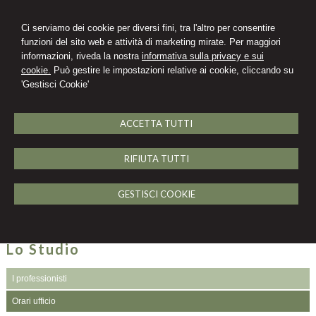
Ci serviamo dei cookie per diversi fini, tra l'altro per consentire
funzioni del sito web e attività di marketing mirate. Per maggiori
informazioni, riveda la nostra
informativa sulla privacy e sui
Michela Oliva
cookie.
Può gestire le impostazioni relative ai cookie, cliccando su
'Gestisci Cookie'
STUDIO LEGALE IN ROMA
Area clienti
ACCETTA TUTTI
MENU
RIFIUTA TUTTI
Orari ufficio
L’Avvocato Michela Oliva riceve a Roma in Viale Ippocrate n. 104, previo
GESTISCI COOKIE
appuntamento telefonico, nei seguenti giorni e orari: lunedì, martedì,
giovedì e venerdì dalle ore 16,00 alle ore 20,00.
Lo Studio
I professionisti
Orari ufficio