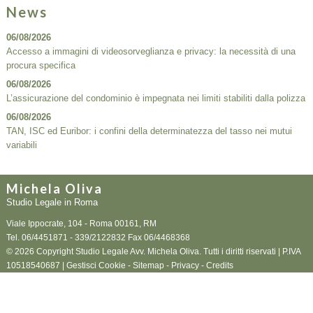
News
06/08/2026
Accesso a immagini di videosorveglianza e privacy: la necessità di una
procura specifica
06/08/2026
L’assicurazione del condominio è impegnata nei limiti stabiliti dalla polizza
06/08/2026
TAN, ISC ed Euribor: i confini della determinatezza del tasso nei mutui
variabili
Michela Oliva
Studio Legale in Roma
Viale Ippocrate, 104 -
Roma
00161
,
RM
Tel.
06/4451871 - 339/2122832
Fax
06/4468368
© 2026 Copyright Studio Legale Avv. Michela Oliva. Tutti i diritti riservati | P.IVA
10518540687 |
Gestisci Cookie
-
Sitemap
-
Privacy
-
Credits